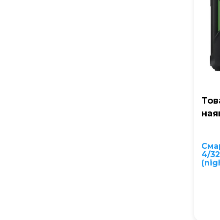
Тов
ная
Сма
4/3
(nig