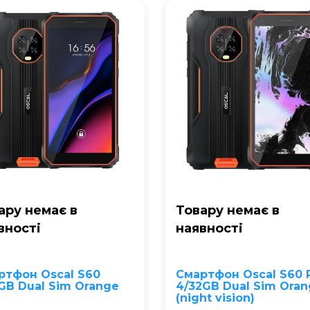
ару немає в
Товару немає в
вностi
наявностi
ртфон Oscal S60
Смартфон Oscal S60 
GB Dual Sim Orange
4/32GB Dual Sim Ora
(night vision)