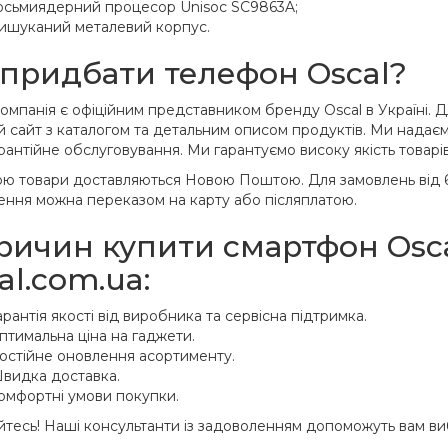
осьмиядерний процесор Unisoc SC9863A;
ишуканий металевий корпус.
придбати телефон Oscal?
мпанія є офіційним представником бренду Oscal в Україні. Дл
 сайт з каталогом та детальним описом продуктів. Ми надаємо
рантійне обслуговування. Ми гарантуємо високу якість товарів 
ою товари доставляються Новою Поштою. Для замовлень від 6
ення можна переказом на карту або післяплатою.
ричин купити смартфон Osca
al.com.ua:
арантія якості від виробника та сервісна підтримка.
птимальна ціна на гаджети.
остійне оновлення асортименту.
видка доставка.
омфортні умови покупки.
йтесь! Наші консультанти із задоволенням допоможуть вам виб