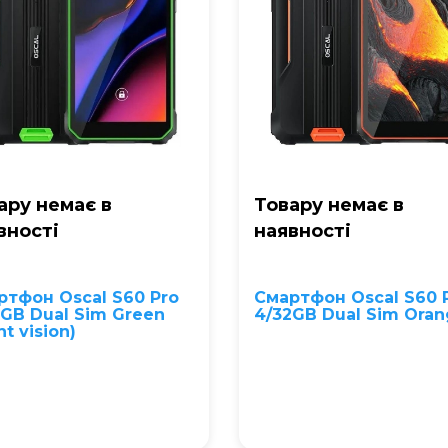
ару немає в
Товару немає в
вностi
наявностi
ртфон Oscal S60 Pro
Смартфон Oscal S60 
2GB Dual Sim Green
4/32GB Dual Sim Ora
ht vision)