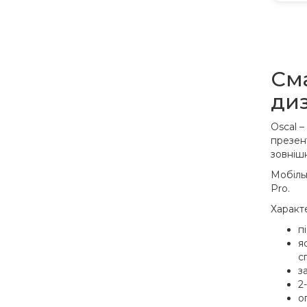
См
ди
Oscal 
презент
зовнішн
Мобіль
Pro.
Характ
п
я
с
з
2
о