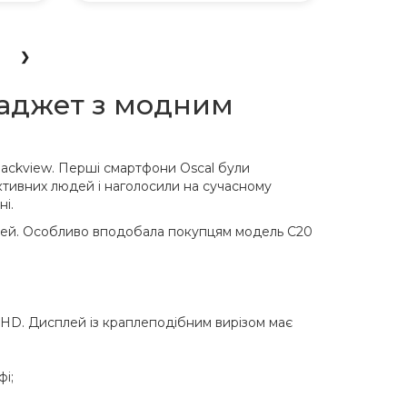
гаджет з модним
lackview. Перші смартфони Oscal були
активних людей і наголосили на сучасному
і.
алей. Особливо вподобала покупцям модель C20
 HD. Дисплей із краплеподібним вирізом має
і;