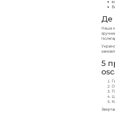
в
В
Де 
Наша ко
зручний
післяга
Україн
замовл
5 п
osc
Г
О
П
Ш
К
Зверта