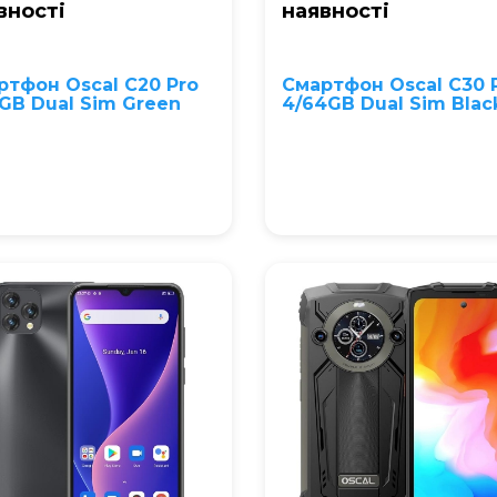
вностi
наявностi
ртфон Oscal C20 Pro
Смартфон Oscal C30 
GB Dual Sim Green
4/64GB Dual Sim Blac