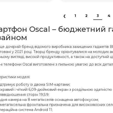
1
2
3
4
артфон Oscal – бюджетний 
зайном
– це дочірній бренд відомого виробника захищених гаджетів B
овані у 2021 році. Творці бренду орієнтувалися на молодих 
ьому вигляді, високій продуктивності, а також на доступній цін
ні телефони Oscal виготовлені з пильною увагою до всіх дет
еристики моделі:
ідтримує роботу із двома SIM-картами;
скравий і чіткий 6,09-дюймовий екран з роздільною здатністю
піввідношення сторін 19,5:9;
адня камера на 8 мегапікселів оснащена автофокусом;
-мегапіксельна фронтальна призначена для високоякісних селф
пераційна система Android 11;