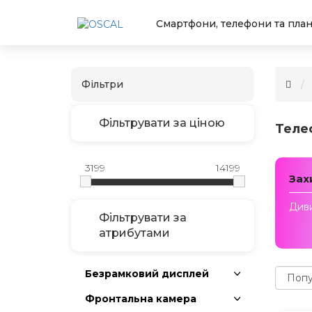
Смартфони, телефони та пла
Фільтри
Фільтрувати за ціною
Теле
3199
14199
Зах
Диви
Фільтрувати за
атрибутами
Безрамковий дисплей
Фронтальна камера