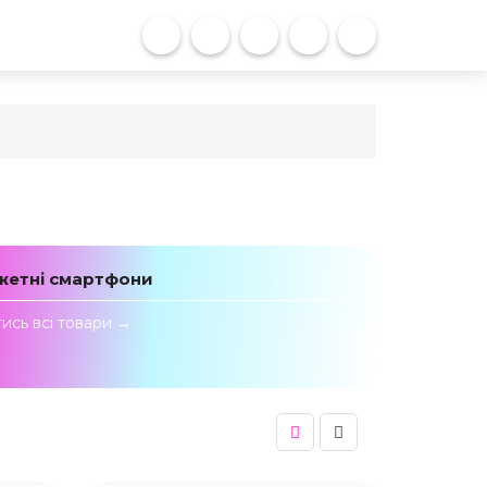
етні смартфони
ись всi товари →