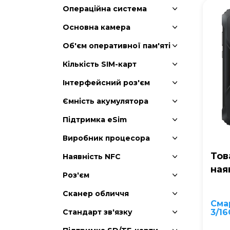
Операційна система
Основна камера
Об'єм оперативної пам'яті
Кількість SIM-карт
Інтерфейсний роз'єм
Ємність акумулятора
Підтримка еSim
Виробник процесора
Тов
Наявність NFC
ная
Роз'єм
Сканер обличчя
Сма
Стандарт зв'язку
3/16