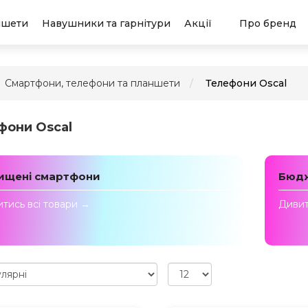
ншети
Навушники та гарнітури
Акції
Про бренд
Смартфони, телефони та планшети
Телефони Oscal
фони Oscal
ищені смартфони
Бюдж
тись всi товари →
Дивит