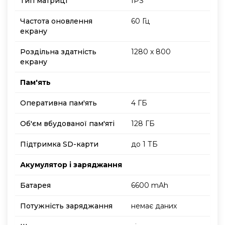
Тип матриці
IPS
Частота оновлення
60 Гц
екрану
Роздільна здатність
1280 x 800
екрану
Пам'ять
Оперативна пам'ять
4 ГБ
Об'єм вбудованої пам'яті
128 ГБ
Підтримка SD-карти
до 1 ТБ
Акумулятор і заряджання
Батарея
6600 mAh
Потужність заряджання
немає даних