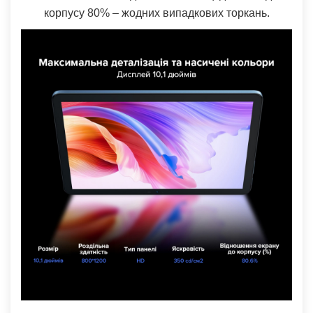
корпусу 80% – жодних випадкових торкань.