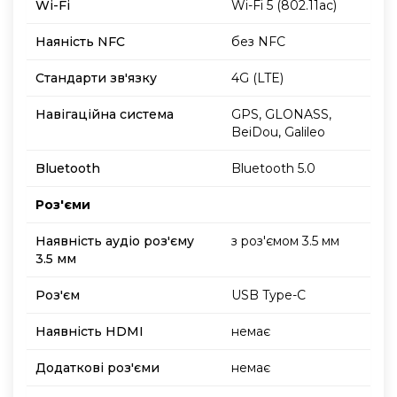
Wi-Fi
Wi-Fi 5 (802.11ac)
Наяність NFC
без NFC
Стандарти зв'язку
4G (LTE)
Навігаційна система
GPS, GLONASS,
BeiDou, Galileo
Bluetooth
Bluetooth 5.0
Роз'єми
Наявність аудіо роз'єму
з роз'ємом 3.5 мм
3.5 мм
Роз'єм
USB Type-C
Наявність HDMI
немає
Додаткові роз'єми
немає