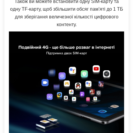
Також ви можете встановити одну SIM-карту та
одну TF-карту, щоб збільшити обсяг пам'яті до 1 ТБ
для зберігання величезної кількості цифрового
контенту.