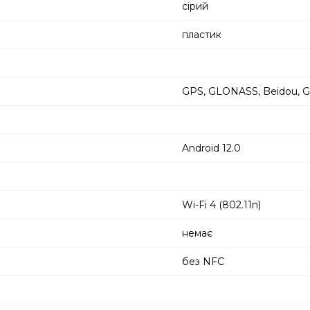
сірий
пластик
GPS, GLONASS, Beidou, Ga
Android 12.0
Wi-Fi 4 (802.11n)
немає
без NFC