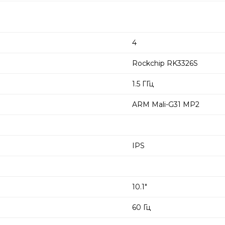
4
Rockchip RK3326S
1.5 ГГц
ARM Mali-G31 MP2
IPS
10.1"
60 Гц