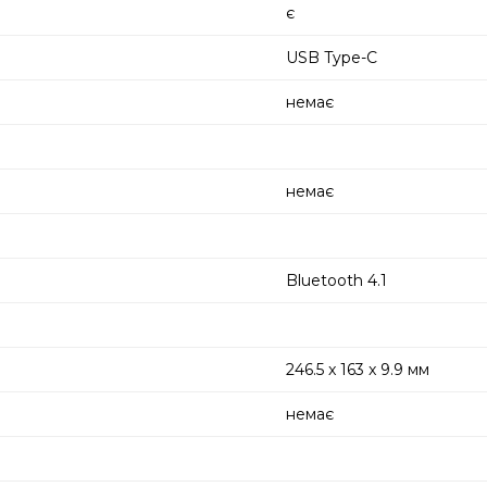
є
USB Type-C
немає
немає
Bluetooth 4.1
246.5 x 163 x 9.9 мм
немає