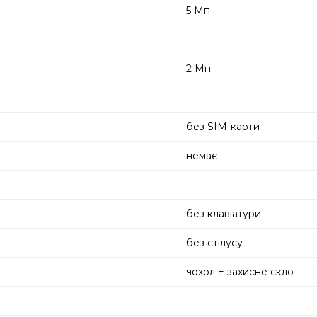
5 Мп
2 Мп
без SIM-карти
немає
без клавіатури
без стілусу
чохол + захисне скло