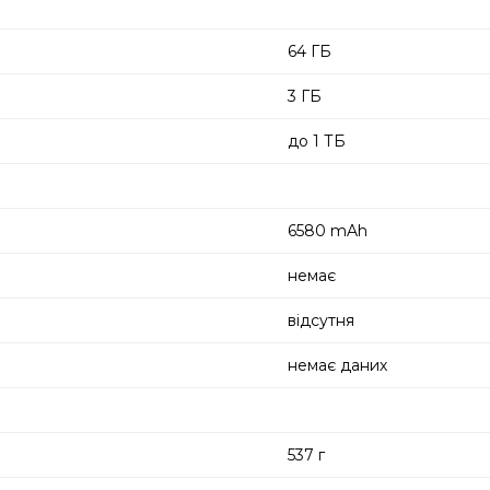
64 ГБ
3 ГБ
до 1 ТБ
6580 mAh
немає
відсутня
немає даних
537 г